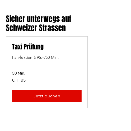
Sicher unterwegs auf
Schweizer Strassen
Taxi Prüfung
Fahrlektion à 95.–/50 Min.
50 Min.
95
CHF 95
Schweizer
Franken
Jetzt buchen