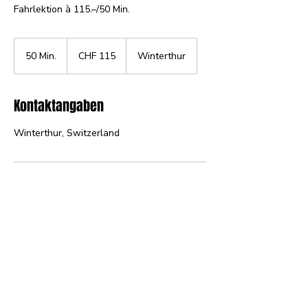
Fahrlektion à 115.–/50 Min.
115
Schweizer
50 Min.
5
CHF 115
Winterthur
Franken
0
M
i
Kontaktangaben
n
.
Winterthur, Switzerland
AGB